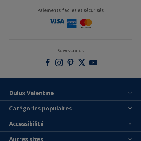
Paiements faciles et sécurisés
Suivez-nous
Dulux Valentine
À propos de nous
Catégories populaires
Contactez-nous
Nos couleurs
Accessibilité
Annulation et Retour
Produits
Nos magasins
Précision des couleurs
Autres sites
Inspirations