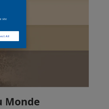
e site
ect All
u Monde