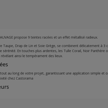
n SAUVAGE propose 9 teintes racées et un effet métallisé radieux.
tre Taupe, Drap de Lin et Soie Grège, se combinent délicatement à 3 
e sérénité. En touches plus ardentes, les Tulle Corail, Noir Panthère 
, révélant ainsi le tempérament des lieux.
sées
tout au long de votre projet, garantissant une application simple et 
usivité chez Castorama
eurs