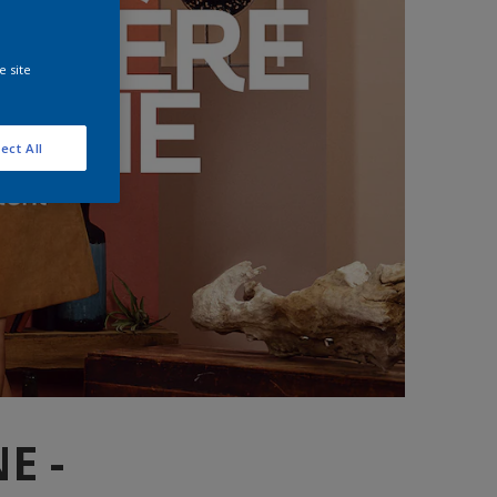
e site
ect All
E -