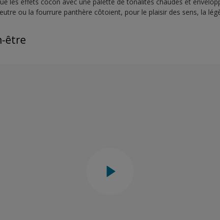
e les effets cocon avec une palette de tonalités chaudes et envelopp
eutre ou la fourrure panthère côtoient, pour le plaisir des sens, la légè
n-être