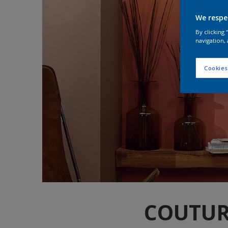
We respe
By clicking
navigation, 
Cookies
COUTUR