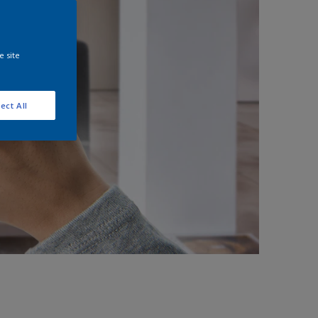
e site
ect All