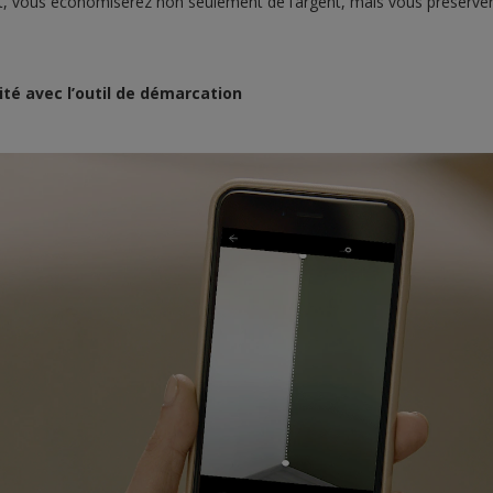
et, vous économiserez non seulement de l’argent, mais vous préserve
.
ité avec l’outil de démarcation