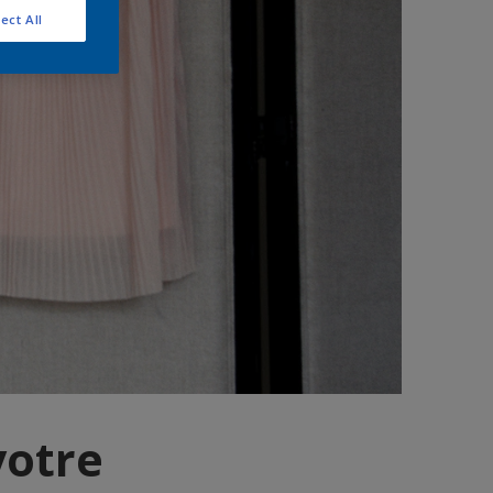
ect All
votre