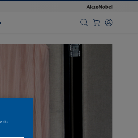
n
e site