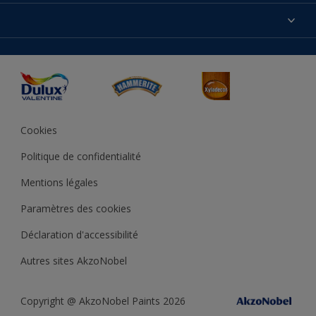
Produits
Nos magasins
Précision des couleurs
Inspirations
Plan du site
Accessibilité
Conseils déco
Peintures Julien
Conditions Générales de Vente
Couleur de l’année
Cookies
Politique de confidentialité
Mentions légales
Paramètres des cookies
Déclaration d'accessibilité
Autres sites AkzoNobel
Copyright @ AkzoNobel Paints 2026