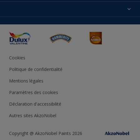
Produits
Nos magasins
Précision des couleurs
Inspirations
Plan du site
Accessibilité
Conseils déco
Peintures Julien
Conditions Générales de Vente
Couleur de l’année
Cookies
Politique de confidentialité
Mentions légales
Paramètres des cookies
Déclaration d'accessibilité
Autres sites AkzoNobel
Copyright @ AkzoNobel Paints 2026