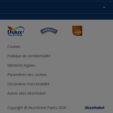
Produits
Nos magasins
Précision des couleurs
Inspirations
Plan du site
Accessibilité
Conseils déco
Peintures Julien
Conditions Générales de Vente
Couleur de l’année
Cookies
Politique de confidentialité
Mentions légales
Paramètres des cookies
Déclaration d'accessibilité
Autres sites AkzoNobel
Copyright @ AkzoNobel Paints 2026