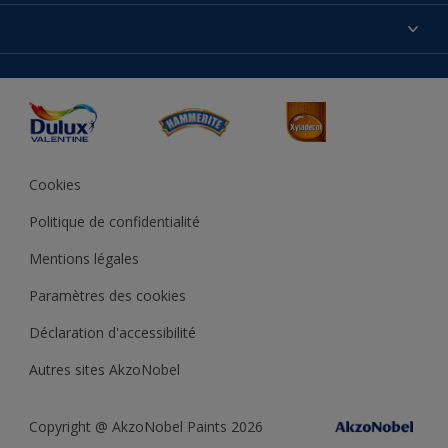
Produits
Nos magasins
Précision des couleurs
Inspirations
Plan du site
Accessibilité
Conseils déco
Peintures Julien
Conditions Générales de Vente
Couleur de l’année
Cookies
Politique de confidentialité
Mentions légales
Paramètres des cookies
Déclaration d'accessibilité
Autres sites AkzoNobel
Copyright @ AkzoNobel Paints 2026