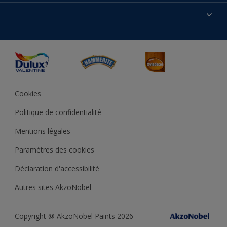
Produits
Nos magasins
Précision des couleurs
Inspirations
Plan du site
Accessibilité
Conseils déco
Peintures Julien
Conditions Générales de Vente
Couleur de l’année
Cookies
Politique de confidentialité
Mentions légales
Paramètres des cookies
Déclaration d'accessibilité
Autres sites AkzoNobel
Copyright @ AkzoNobel Paints 2026