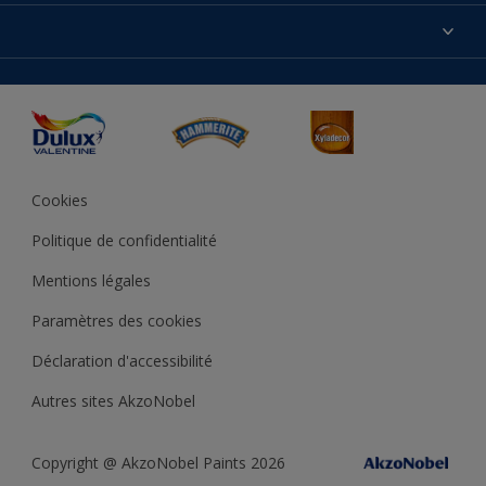
Produits
Nos magasins
Précision des couleurs
Inspirations
Plan du site
Accessibilité
Conseils déco
Peintures Julien
Conditions Générales de Vente
Couleur de l’année
Cookies
Politique de confidentialité
Mentions légales
Paramètres des cookies
Déclaration d'accessibilité
Autres sites AkzoNobel
Copyright @ AkzoNobel Paints 2026