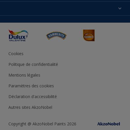
Produits
Nos magasins
Précision des couleurs
Inspirations
Plan du site
Accessibilité
Conseils déco
Peintures Julien
Conditions Générales de Vente
Couleur de l’année
Cookies
Politique de confidentialité
Mentions légales
Paramètres des cookies
Déclaration d'accessibilité
Autres sites AkzoNobel
Copyright @ AkzoNobel Paints 2026