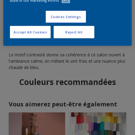
assist in our marketing efforts.
Info
Ce salon ouvert est équilibré par l'association de
Cookies Settings
verts apaisants.
Accept All Cookies
Reject All
Le motif contrasté donne sa cohérence à ce salon ouvert à
l'ambiance calme, en mêlant le vert frais et une nuance plus
chaude de bleu.
Couleurs recommandées
Vous aimerez peut-être également