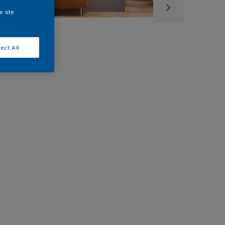
e site
ect All