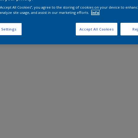
 “Accept All Cookies”, you agree to the storing of cookies on your device to enhanc
analyze site usage, and assist in our marketing efforts.
Info
 Settings
Accept All Cookies
Rej