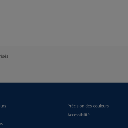
risés
urs
Précision des couleurs
Accessibilité
ns