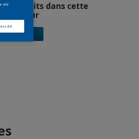
es produits dans cette
e site
couleur
ect All
Allons-y
es