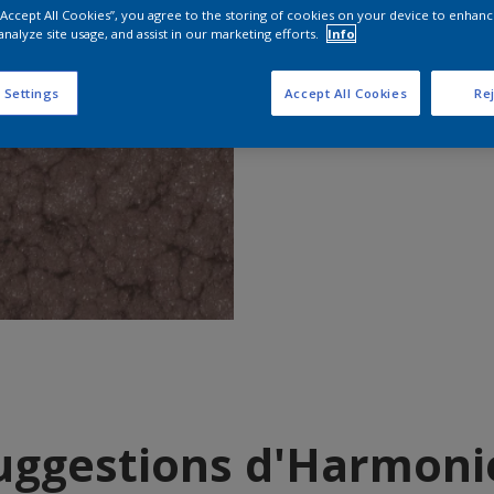
Trouver d
 “Accept All Cookies”, you agree to the storing of cookies on your device to enhanc
analyze site usage, and assist in our marketing efforts.
Info
 Settings
Accept All Cookies
Rej
uggestions d'Harmoni