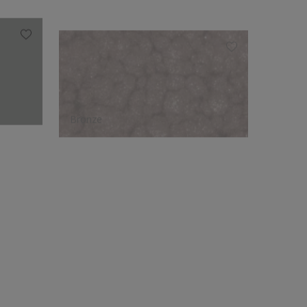
Bronze
Gris A
Le choix des créateurs
Bronze
Gris Zi