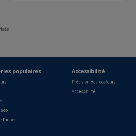
risés
ries populaires
Accessibilité
urs
Précision des couleurs
Accessibilité
ns
déco
e l’année