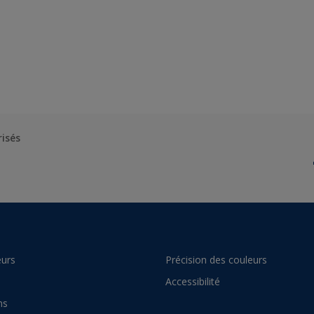
risés
urs
Précision des couleurs
Accessibilité
ns