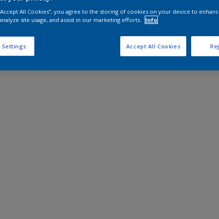
 “Accept All Cookies”, you agree to the storing of cookies on your device to enhanc
analyze site usage, and assist in our marketing efforts.
Info
 Settings
Accept All Cookies
Rej