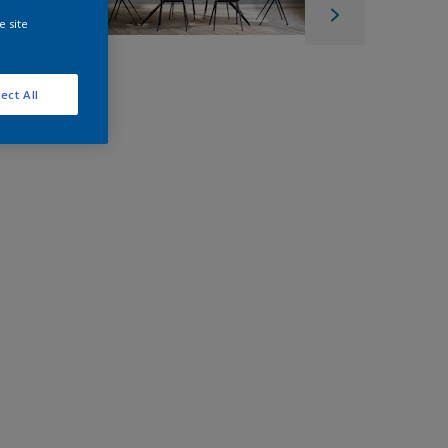
e site
ect All