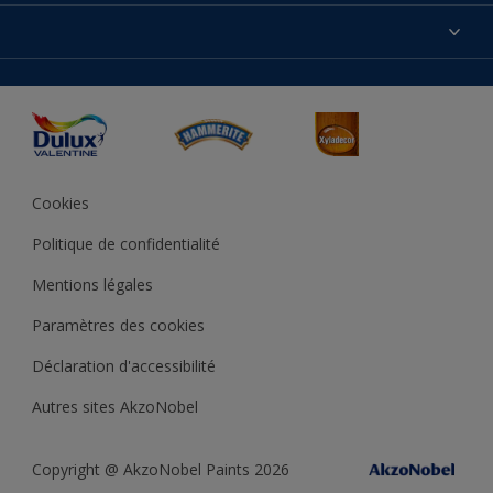
Produits
Nos magasins
Précision des couleurs
Inspirations
Plan du site
Accessibilité
Conseils déco
Peintures Julien
Conditions Générales de Vente
Couleur de l’année
Cookies
Politique de confidentialité
Mentions légales
Paramètres des cookies
Déclaration d'accessibilité
Autres sites AkzoNobel
Copyright @ AkzoNobel Paints 2026