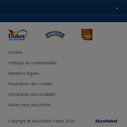
Produits
Nos magasins
Précision des couleurs
Inspirations
Plan du site
Accessibilité
Conseils déco
Peintures Julien
Conditions Générales de Vente
Couleur de l’année
Cookies
Politique de confidentialité
Mentions légales
Paramètres des cookies
Déclaration d'accessibilité
Autres sites AkzoNobel
Copyright @ AkzoNobel Paints 2026