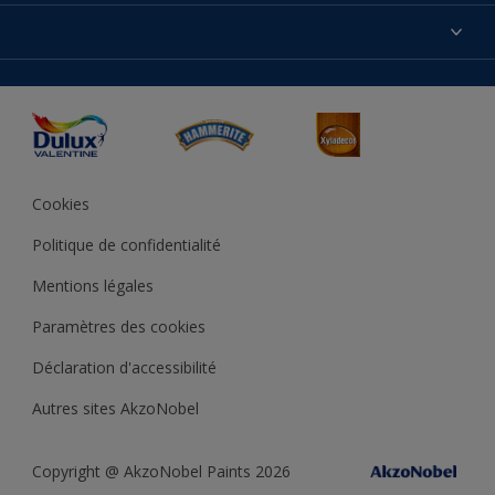
Produits
Nos magasins
Précision des couleurs
Inspirations
Plan du site
Accessibilité
Conseils déco
Peintures Julien
Conditions Générales de Vente
Couleur de l’année
Cookies
Politique de confidentialité
Mentions légales
Paramètres des cookies
Déclaration d'accessibilité
Autres sites AkzoNobel
Copyright @ AkzoNobel Paints 2026