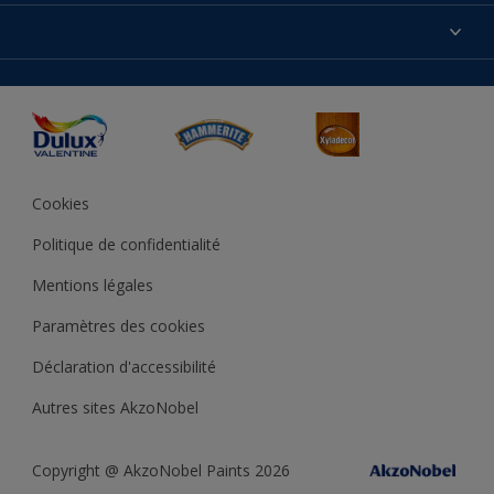
Produits
Nos magasins
Précision des couleurs
Inspirations
Plan du site
Accessibilité
Conseils déco
Peintures Julien
Conditions Générales de Vente
Couleur de l’année
Cookies
Politique de confidentialité
Mentions légales
Paramètres des cookies
Déclaration d'accessibilité
Autres sites AkzoNobel
Copyright @ AkzoNobel Paints 2026