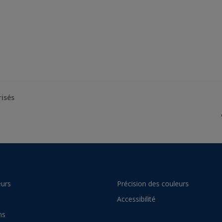
risés
urs
Précision des couleurs
Accessibilité
ns