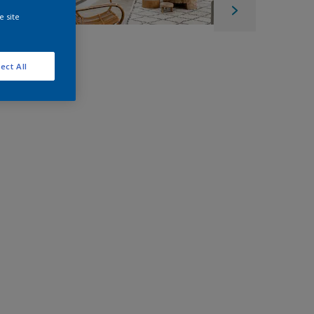
e site
ect All