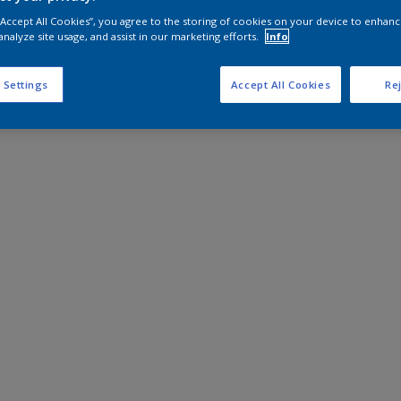
 “Accept All Cookies”, you agree to the storing of cookies on your device to enhanc
analyze site usage, and assist in our marketing efforts.
Info
 Settings
Accept All Cookies
Rej