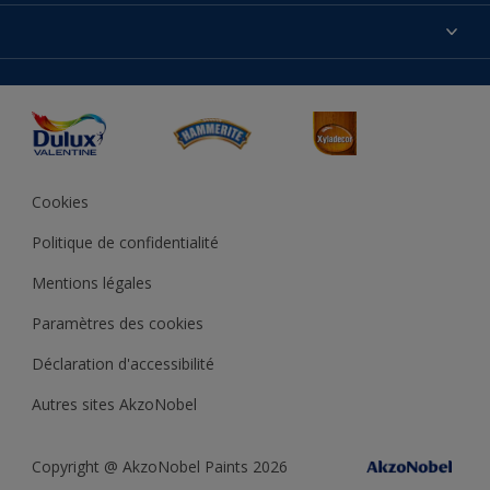
Produits
Nos magasins
Précision des couleurs
Inspirations
Plan du site
Accessibilité
Conseils déco
Peintures Julien
Conditions Générales de Vente
Couleur de l’année
Cookies
Politique de confidentialité
Mentions légales
Paramètres des cookies
Déclaration d'accessibilité
Autres sites AkzoNobel
Copyright @ AkzoNobel Paints 2026