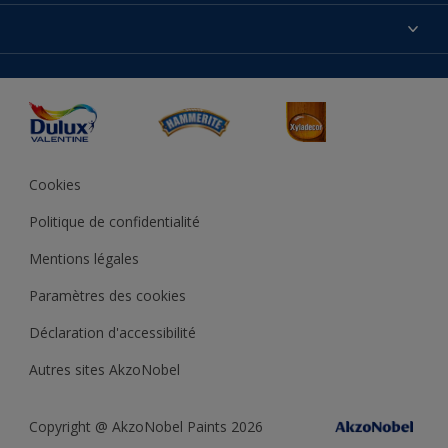
Produits
Nos magasins
Précision des couleurs
Inspirations
Plan du site
Accessibilité
Conseils déco
Peintures Julien
Conditions Générales de Vente
Couleur de l’année
Cookies
Politique de confidentialité
Mentions légales
Paramètres des cookies
Déclaration d'accessibilité
Autres sites AkzoNobel
Copyright @ AkzoNobel Paints 2026