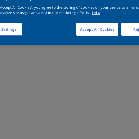
 “Accept All Cookies”, you agree to the storing of cookies on your device to enhanc
analyze site usage, and assist in our marketing efforts.
Info
 Settings
Accept All Cookies
Rej