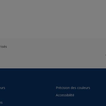
risés
urs
Précision des couleurs
Accessibilité
ns