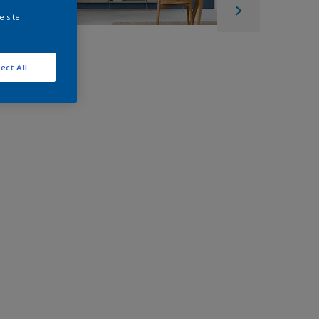
e site
ect All