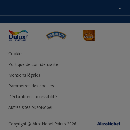
Produits
Nos magasins
Précision des couleurs
Inspirations
Plan du site
Accessibilité
Conseils déco
Peintures Julien
Conditions Générales de Vente
Couleur de l’année
Cookies
Politique de confidentialité
Mentions légales
Paramètres des cookies
Déclaration d'accessibilité
Autres sites AkzoNobel
Copyright @ AkzoNobel Paints 2026