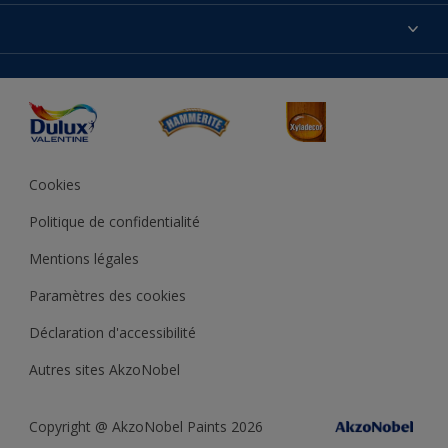
Produits
Nos magasins
Précision des couleurs
Inspirations
Plan du site
Accessibilité
Conseils déco
Peintures Julien
Conditions Générales de Vente
Couleur de l’année
Cookies
Politique de confidentialité
Mentions légales
Paramètres des cookies
Déclaration d'accessibilité
Autres sites AkzoNobel
Copyright @ AkzoNobel Paints 2026