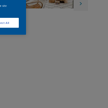
e site
ect All