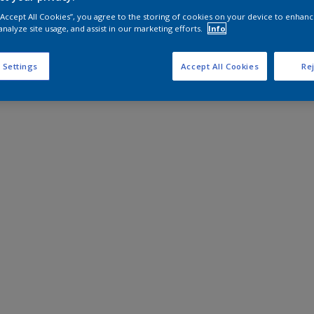
 “Accept All Cookies”, you agree to the storing of cookies on your device to enhanc
analyze site usage, and assist in our marketing efforts.
Info
 Settings
Accept All Cookies
Rej