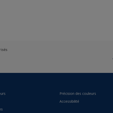
risés
urs
Précision des couleurs
Accessibilité
ns