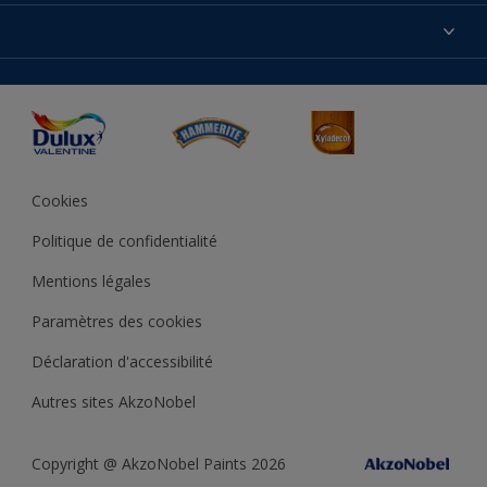
Produits
Nos magasins
Précision des couleurs
Inspirations
Plan du site
Accessibilité
Conseils déco
Peintures Julien
Conditions Générales de Vente
Couleur de l’année
Cookies
Politique de confidentialité
Mentions légales
Paramètres des cookies
Déclaration d'accessibilité
Autres sites AkzoNobel
Copyright @ AkzoNobel Paints 2026