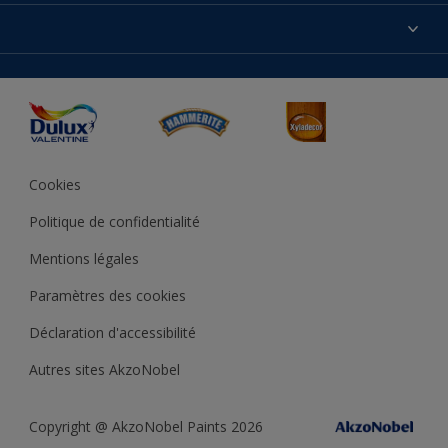
Produits
Nos magasins
Précision des couleurs
Inspirations
Plan du site
Accessibilité
Conseils déco
Peintures Julien
Conditions Générales de Vente
Couleur de l’année
Cookies
Politique de confidentialité
Mentions légales
Paramètres des cookies
Déclaration d'accessibilité
Autres sites AkzoNobel
Copyright @ AkzoNobel Paints 2026