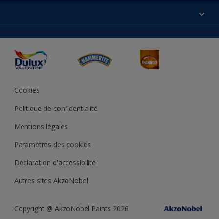
Produits
Nos magasins
Précision des couleurs
Inspirations
Plan du site
Accessibilité
Conseils déco
Peintures Julien
Conditions Générales de Vente
Couleur de l’année
Cookies
Politique de confidentialité
Mentions légales
Paramètres des cookies
Déclaration d'accessibilité
Autres sites AkzoNobel
Copyright @ AkzoNobel Paints 2026