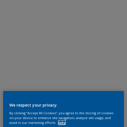
We respect your privacy.
By clicking “Accept All Cookies”, you agree to the storing of cookies
on your device to enhance site navigation, analyze site usage, and
assist in our marketing efforts.
Info