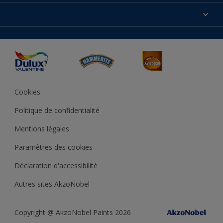
Produits
Nos magasins
Précision des couleurs
Inspirations
Plan du site
Accessibilité
Conseils déco
Peintures Julien
Conditions Générales de Vente
Couleur de l’année
Cookies
Politique de confidentialité
Mentions légales
Paramètres des cookies
Déclaration d'accessibilité
Autres sites AkzoNobel
Copyright @ AkzoNobel Paints 2026