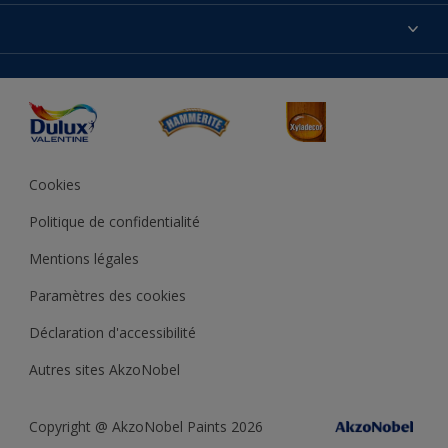
Produits
Nos magasins
Précision des couleurs
Inspirations
Plan du site
Accessibilité
Conseils déco
Peintures Julien
Conditions Générales de Vente
Couleur de l’année
Cookies
Politique de confidentialité
Mentions légales
Paramètres des cookies
Déclaration d'accessibilité
Autres sites AkzoNobel
Copyright @ AkzoNobel Paints 2026