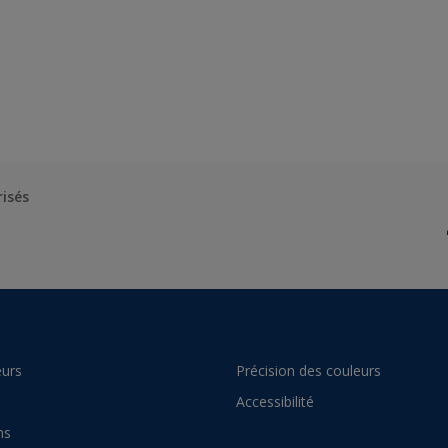
risés
urs
Précision des couleurs
Accessibilité
ns