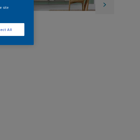
e site
ect All