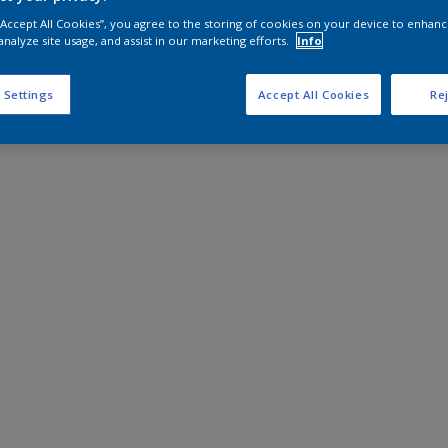
 “Accept All Cookies”, you agree to the storing of cookies on your device to enhanc
analyze site usage, and assist in our marketing efforts.
Info
 Settings
Accept All Cookies
Rej